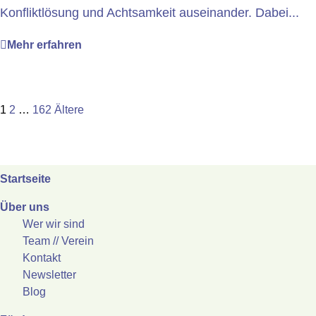
Konfliktlösung und Achtsamkeit auseinander. Dabei...
Mehr erfahren
Seitennummerierung
Seite
Seite
Seite
Ältere
1
2
…
162
Ältere
Beiträge
der
Beiträge
Startseite
Über uns
Wer wir sind
Team // Verein
Kontakt
Newsletter
Blog